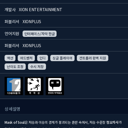
개발사
XION ENTERTAINMENT
퍼블리셔
XIONPLUS
언어지원
인터페이스/자막 한글
퍼블리셔
XIONPLUS
액션
어드벤처
인디
싱글 플레이어
컨트롤러 완벽 지원
난이도 조정
수시 저장
상세설명
Mask of Soul
은 저승과 이승의 경계가 붕괴되는 혼란 속에서, 저승 수문장
청오차사
가