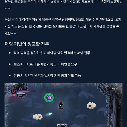
탈옥한 혼령들을 추적하며 세계의 균형을 되찾아가는 2D 메트로배니아 액션 어드벤처입
니다.
붉은 달 아래 각성한 악귀와 뒤틀린 지역을 탐험하며,
정교한 패링 전투
,
탈(마스크) 교체
기반의 고유 스킬
,
한국 전통 신화를 모티브로 한 동양 다크 판타지 세계관
을 경험할 수
있습니다.
패링 기반의 정교한 전투
적의 공격을 정확히 읽고 타이밍 맞춰 반격하는 패링 전투
보스마다 서로 다른 패턴과 속도, 타이밍을 요구
성공 시 강력한 반격과 일시적 기력 붕괴 유도 가능