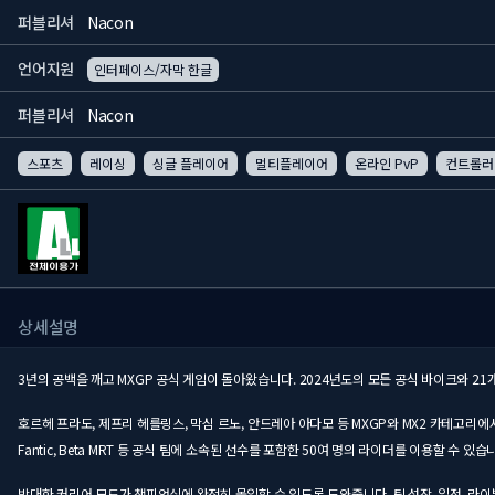
퍼블리셔
Nacon
언어지원
인터페이스/자막 한글
퍼블리셔
Nacon
스포츠
레이싱
싱글 플레이어
멀티플레이어
온라인 PvP
컨트롤러
상세설명
3년의 공백을 깨고 MXGP 공식 게임이 돌아왔습니다. 2024년도의 모든 공식 바이크와 2
호르헤 프라도, 제프리 헤를링스, 막심 르노, 안드레아 아다모 등 MXGP와 MX2 카테고리에서 제일 좋아하는 라이
Fantic, Beta MRT 등 공식 팀에 소속된 선수를 포함한 50여 명의 라이더를 이용할 수 있습
방대한 커리어 모드가 챔피언십에 완전히 몰입할 수 있도록 도와줍니다. 팀 성장, 일정, 라이