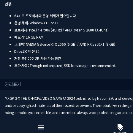
권장:
64비트 프로세서와 운영 체제가 필요합니다
운영 체제:
Windows 10 or 11
프로세서:
Intel i7 4790K (4GHz) / AMD Ryzen 5 2600 (3.4Ghz)
메모리:
16 GB RAM
그래픽:
NVIDIA GeForce RTX 2060 (6 GB) / AMD RX 5700XT (8 GB)
DirectX:
버전 12
저장 공간:
22 GB 사용 가능 공간
추가 사항:
Though not required, SSD for storage is recommended.
권리표기
MXGP 24: THE OFFICIAL VIDEO GAME © 2024 published by Nacon S.A. and developed 
and/or copyrighted materials of their respective owners. The motorbikes in the g
riding a motorcycle in real life, and remember: always wear protection gear and ri