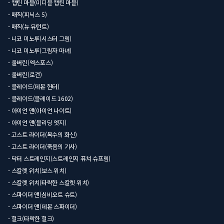
- 캡틴 마블(미디블 캡틴 마블)
- 매직(피닉스 5)
- 매직(뉴 뮤턴트)
- 니코 미노루(시스터 그림)
- 니코 미노루(그림자 마녀)
- 울버린(엑스포스)
- 울버린(로건)
- 블레이드(데몬 헌터)
- 블레이드(블레이드 1602)
- 아이언 맨(아이언 나이트)
- 아이언 맨(블리딩 엣지)
- 고스트 라이더(복수의 화신)
- 고스트 라이더(죽음의 기사)
- 닥터 스트레인지(스트레인지 퓨쳐 슈프림)
- 스칼렛 위치(보스 위치)
- 스칼렛 위치(타락한 스칼렛 위치)
- 스파이더 맨(심비오트 슈트)
- 스파이더 맨(데몬 스파이더)
- 헐크(타락한 헐크)