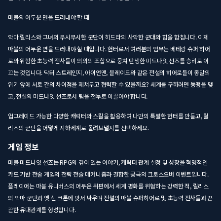
마블의 어두운 면을 드러내야 할 때
악마 릴리스와 그녀의 무시무시한 군단이 히드라의 사악한 군대와 힘을 합칩니다. 이제
마블의 어두운 면을 드러내야 할 때입니다. 헌터로서 여러분의 임무는 베테랑 슈퍼 히어
로와 위험한 초능력 전사들이 의외의 조합으로 뭉쳐 탄생한 미드나잇 선즈를 승리로 이
끄는 것입니다. 닥터 스트레인지, 아이언맨, 블레이드와 같은 전설의 히어로들이 종말의
위기 앞에 서로 간의 차이점을 제쳐두고 협력할 수 있을까요? 세계를 구하려면 동맹을 맺
고, 전설의 미드나잇 선즈로서 팀을 전투로 이끌어야 합니다.
업그레이드 가능한 다양한 캐릭터와 스킬을 활용하여 나만의 특별한 헌터를 만들고, 릴
리스의 군단을 어떻게 지하세계로 돌려보낼지를 선택하세요.
게임 정보
마블 미드나잇 선즈는 RPG의 깊이 있는 이야기, 캐릭터 관계 설정 및 성장을 혁명적인
카드 기반 전술 게임의 전략 전술 매커니즘과 결합한 궁극의 크로스오버 이벤트입니다.
플레이어는 마블 유니버스의 어두운 뒤편에서 세계 평화를 위협하는 강력한 적, 릴리스
의 악마 군단과 옛 신 크톤에 맞서 싸우며 전설의 마블 슈퍼히어로 및 초능력 전사들과 끈
끈한 유대관계를 형성합니다.