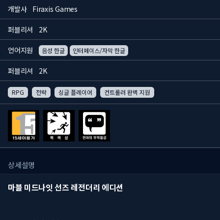
개발사
Firaxis Games
퍼블리셔
2K
언어지원
음성 한글
인터페이스/자막 한글
퍼블리셔
2K
RPG
전략
싱글 플레이어
컨트롤러 완벽 지원
상세설명
마블 미드나잇 선즈 레전더리 에디션