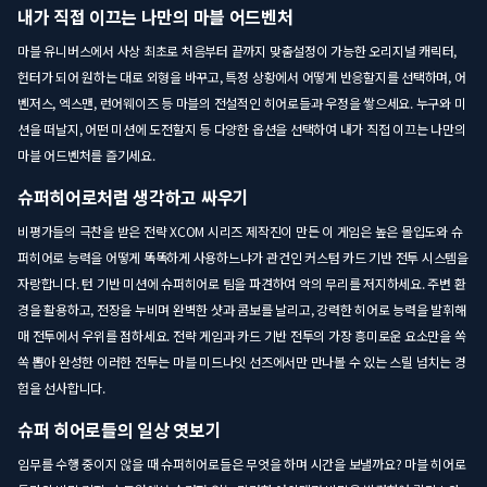
내가 직접 이끄는 나만의 마블 어드벤처
마블 유니버스에서 사상 최초로 처음부터 끝까지 맞춤설정이 가능한 오리지널 캐릭터,
헌터가 되어 원하는 대로 외형을 바꾸고, 특정 상황에서 어떻게 반응할지를 선택하며, 어
벤저스, 엑스맨, 런어웨이즈 등 마블의 전설적인 히어로들과 우정을 쌓으세요. 누구와 미
션을 떠날지, 어떤 미션에 도전할지 등 다양한 옵션을 선택하여 내가 직접 이끄는 나만의
마블 어드벤처를 즐기세요.
슈퍼히어로처럼 생각하고 싸우기
비평가들의 극찬을 받은 전략 XCOM 시리즈 제작진이 만든 이 게임은 높은 몰입도와 슈
퍼히어로 능력을 어떻게 똑똑하게 사용하느냐가 관건인 커스텀 카드 기반 전투 시스템을
자랑합니다. 턴 기반 미션에 슈퍼히어로 팀을 파견하여 악의 무리를 저지하세요. 주변 환
경을 활용하고, 전장을 누비며 완벽한 샷과 콤보를 날리고, 강력한 히어로 능력을 발휘해
매 전투에서 우위를 점하세요. 전략 게임과 카드 기반 전투의 가장 흥미로운 요소만을 쏙
쏙 뽑아 완성한 이러한 전투는 마블 미드나잇 선즈에서만 만나볼 수 있는 스릴 넘치는 경
험을 선사합니다.
슈퍼 히어로들의 일상 엿보기
임무를 수행 중이지 않을 때 슈퍼히어로들은 무엇을 하며 시간을 보낼까요? 마블 히어로