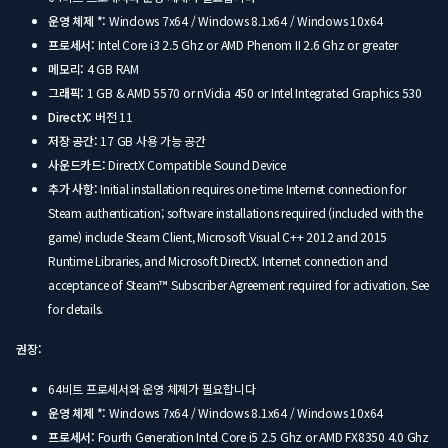
운영 체제 *:
Windows 7x64 / Windows 8.1x64 / Windows 10x64
프로세서:
Intel Core i3 2.5 Ghz or AMD Phenom II 2.6 Ghz or greater
메모리:
4 GB RAM
그래픽:
1 GB & AMD 5570 or nVidia 450 or Intel Integrated Graphics 530
DirectX:
버전 11
저장 공간:
17 GB 사용 가능 공간
사운드카드:
DirectX Compatible Sound Device
추가 사항:
Initial installation requires one-time Internet connection for
Steam authentication; software installations required (included with the
game) include Steam Client, Microsoft Visual C++ 2012 and 2015
Runtime Libraries, and Microsoft DirectX. Internet connection and
acceptance of Steam™ Subscriber Agreement required for activation. See
for details.
권장:
64비트 프로세서와 운영 체제가 필요합니다
운영 체제 *:
Windows 7x64 / Windows 8.1x64 / Windows 10x64
프로세서:
Fourth Generation Intel Core i5 2.5 Ghz or AMD FX8350 4.0 Ghz