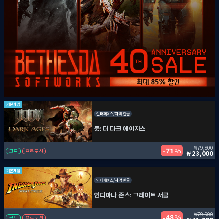
기본게임
인터페이스/자막 한글
둠: 더 다크 에이지스
79,800
71 %
코드
프로모션
23,000
기본게임
인터페이스/자막 한글
인디아나 존스: 그레이트 서클
79,900
48 %
코드
프로모션