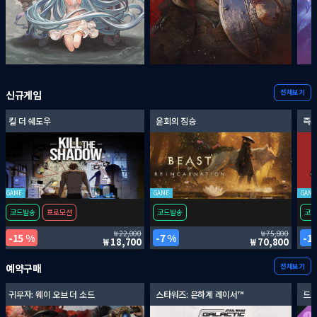
전체보기
신규게임
킬 더 쉐도우
윤회의 짐승
즉시
GAME
GAME
GAME
코드발송
프로모션
코드발송
코드
22,000
75,800
15 %
7 %
1
18,700
70,800
전체보기
예약구매
귀무자: 웨이 오브 더 소드
스타워즈: 은하계 레이서™
드래