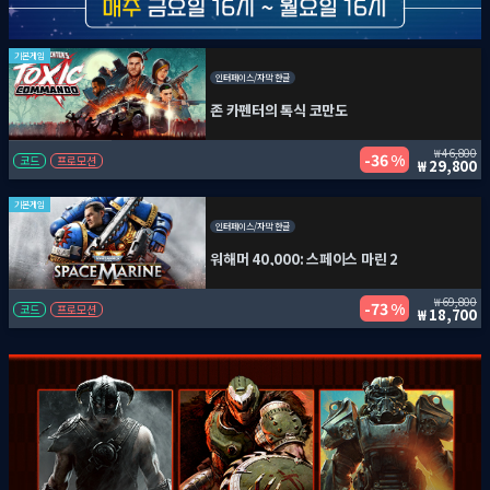
기본게임
인터페이스/자막 한글
존 카펜터의 톡식 코만도
46,800
36 %
코드
프로모션
29,800
기본게임
인터페이스/자막 한글
워해머 40,000: 스페이스 마린 2
69,800
73 %
코드
프로모션
18,700