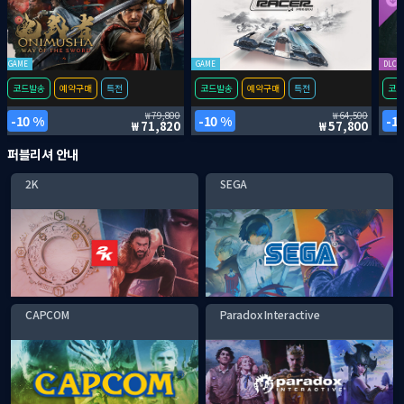
GAME
GAME
DLC
코드발송
예약구매
특전
코드발송
예약구매
특전
코드
79,800
64,500
10 %
10 %
1
71,820
57,800
퍼블리셔 안내
2K
SEGA
CAPCOM
Paradox Interactive