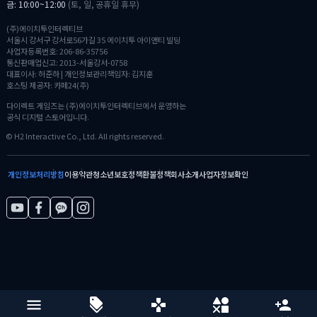
금: 10:00~12:00
(토, 일, 공휴일 휴무)
(주)에이치투인터렉티브
서울시 강서구 강서로56가길 35 에이치투 아이앤티 빌딩
사업자등록번호: 206-86-35756
통신판매업신고: 2013-서울강서-0758
대표이사: 허준하 | 개인정보관리책임자: 김지훈
호스팅 제공자: 카페24(주)
다이렉트 게임즈는 (주)에이치투인터렉티브에서 운영하는
공식 디지털 스토어입니다.
© H2 Interactive Co., Ltd. All rights reserved.
개인정보처리방침
이용약관
청소년보호정책
환불정책
회사소개
사업자정보확인