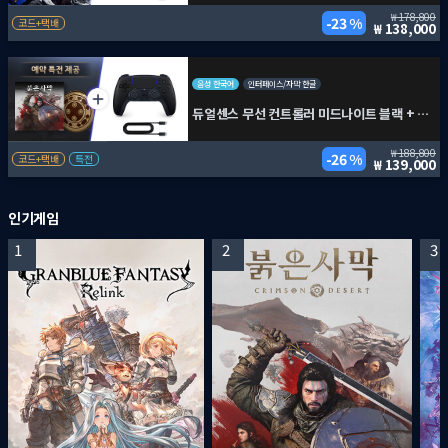
178,800
23 %
코드+택배
138,000
음성 한국어
인터페이스/자막 한글
듀얼센스 무선 컨트롤러 미드나이트 블랙 + PC용 USB 케이블 + 붉은사막
188,800
26 %
코드+택배
특전
139,000
인기게임
1
2
3