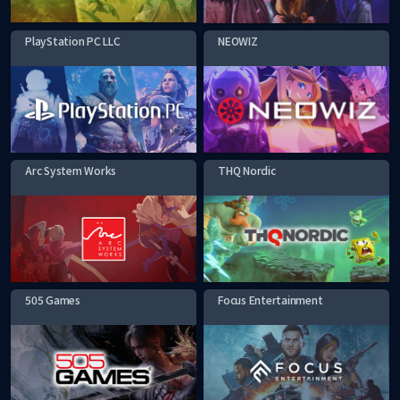
PlayStation PC LLC
NEOWIZ
Arc System Works
THQ Nordic
505 Games
Focus Entertainment