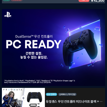
41,800
음성 한국어
인터페이스/자막 한글
듀얼센스 무선 컨트롤러 미드나이트 블랙 + PC용 USB 케이블 + 프래그마타