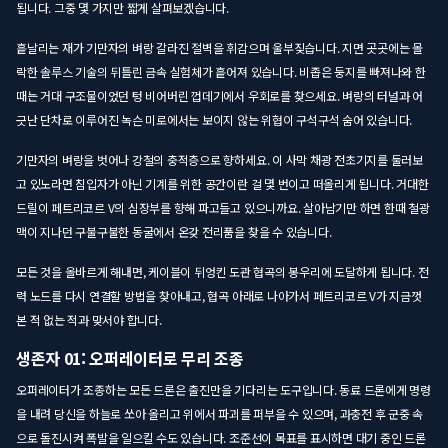
됩니다. 그중 몇 가지만 짧게 살펴보겠습니다.
흩날리는 재가 기만자의 벼랑 갈라진 절벽을 휘감으며 울부짖습니다. 지면 곳곳에는 몰
락한 솔루스 기술의 뒤틀린 금속 실험체가 흩어져 있습니다. 비좁은 둥지를 빠져나와 한
때는 거대 구조물이었던 텅 비어버린 껍데기에서 우회로를 찾으세요. 벼랑의 터널과 어
긋난 단차로 이루어진 녹슨 미로에서는 보이지 않는 위협이 구석구석 숨어 있습니다.
기만자의 벼랑을 벗어나 강철의 충적층으로 향하세요. 이 사막 채광 전초기지를 둘러보
고 있노라면 침입자가 아닌 기계를 위한 공간이란 걸 몇 번이고 떠올리게 됩니다. 거대한
드릴이 페트리코르 V의 심장부를 향해 파고들고 있으니까요. 살아남기만 하면 한때 철광
맥이 지나던 구불구불한 동굴에서 온갖 전리품을 찾을 수 있습니다.
모든 것을 올바르게 해내면, 케이블이 뒤엉킨 도관 협곡의 봉우리에 도달하게 됩니다. 전
력 노드를 다시 연결할 방법을 찾아내고, 협곡 아래로 나아가서 페트리코르 V가 지금껏
본 적 없는 적과 맞서야 합니다.
생존자 01: 오퍼레이터로 무리 조종
오퍼레이터가 조종하는 모든 드론은 출진만을 기다리는 도구입니다. 동료 드론에게 명령
을 내려 당신을 하늘로 쏘아 올리고 위에서 파괴를 퍼부을 수 있으며, 과충전 후 군중 속
으로 돌진시켜 폭발을 일으킬 수도 있습니다. 조준선이 목표를 표시하면 대기 중인 드론