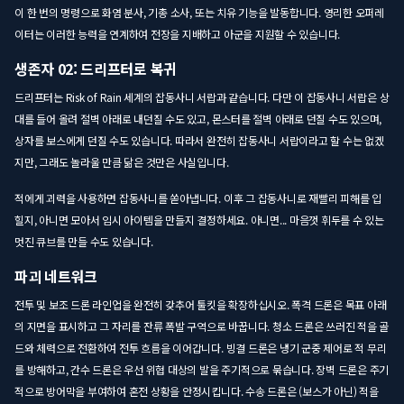
이 한 번의 명령으로 화염 분사, 기총 소사, 또는 치유 기능을 발동합니다. 영리한 오퍼레
이터는 이러한 능력을 연계하여 전장을 지배하고 아군을 지원할 수 있습니다.
생존자 02: 드리프터로 복귀
드리프터는 Risk of Rain 세계의 잡동사니 서랍과 같습니다. 다만 이 잡동사니 서랍은 상
대를 들어 올려 절벽 아래로 내던질 수도 있고, 몬스터를 절벽 아래로 던질 수도 있으며,
상자를 보스에게 던질 수도 있습니다. 따라서 완전히 잡동사니 서랍이라고 할 수는 없겠
지만, 그래도 놀라울 만큼 닮은 것만은 사실입니다.
적에게 괴력을 사용하면 잡동사니를 쏟아냅니다. 이후 그 잡동사니로 재빨리 피해를 입
힐지, 아니면 모아서 임시 아이템을 만들지 결정하세요. 아니면... 마음껏 휘두를 수 있는
멋진 큐브를 만들 수도 있습니다.
파괴 네트워크
전투 및 보조 드론 라인업을 완전히 갖추어 툴킷을 확장하십시오. 폭격 드론은 목표 아래
의 지면을 표시하고 그 자리를 잔류 폭발 구역으로 바꿉니다. 청소 드론은 쓰러진 적을 골
드와 체력으로 전환하여 전투 흐름을 이어갑니다. 빙결 드론은 냉기 군중 제어로 적 무리
를 방해하고, 간수 드론은 우선 위협 대상의 발을 주기적으로 묶습니다. 장벽 드론은 주기
적으로 방어막을 부여하여 혼전 상황을 안정시킵니다. 수송 드론은 (보스가 아닌) 적을