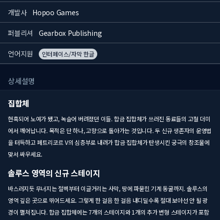
개발사
Hopoo Games
퍼블리셔
Gearbox Publishing
언어지원
인터페이스/자막 한글
상세설명
집합체
현혹되어 노예가 됐고, 녹슬어 버려졌던 이들. 합금 집합체가 쓰러진 동료들의 고철 더미
에서 깨어납니다. 목적은 단 하나, 고향으로 돌아가는 것입니다. 두 신규 생존자의 운영법
을 터득하고 페트리코르 V의 심층부로 내려가 합금 집합체가 탄생시킨 궁극의 창조물에
맞서 싸우세요.
솔루스 영역의 신규 스테이지
바스러지듯 무너지는 절벽부터 이글거리는 사막, 땅에 파묻힌 기계 동굴까지. 솔루스의
영역 깊은 곳으로 뛰어드세요. 그렇게 한 걸음 한 걸음 내디딜수록 절대 보아선 안 될 광
경이 펼쳐집니다. 합금 집합체에는 7개의 스테이지와 1개의 추가 변형 스테이지가 포함