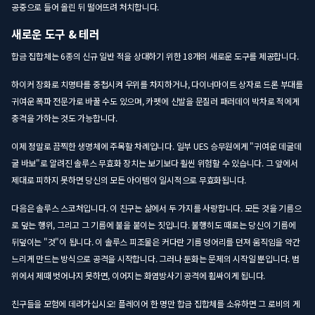
공중으로 들어 올린 뒤 떨어뜨려 처치합니다.
새로운 도구 & 테러
합금 집합체는 6종의 신규 일반 적을 상대하기 위한 18개의 새로운 도구를 제공합니다.
하이커 장화로 치명타를 중첩시켜 우위를 차지하거나, 다이너마이트 상자로 드론 부대를
귀여운 폭파 전문가로 바꿀 수도 있으며, 카펫에 신발을 문질러 패러데이 박차로 적에게
충격을 가하는 것도 가능합니다.
이제 정말로 끔찍한 생명체에 주목할 차례입니다. 일부 UES 승무원에게 "귀여운 데굴데
굴 바보"로 알려진 솔루스 무효화 장치는 보기보다 훨씬 위험할 수 있습니다. 그 앞에서
제대로 피하지 못하면 당신의 모든 아이템이 일시적으로 무효화됩니다.
다음은 솔루스 스코처입니다. 이 친구는 삶에서 두 가지를 사랑합니다. 모든 것을 기름으
로 덮는 행위, 그리고 그 기름에 불을 붙이는 짓입니다. 불행히도 때로는 당신이 기름에
뒤덮이는 "것"이 됩니다. 이 솔루스 피조물은 커다란 기름 덩어리를 던져 움직임을 약간
느리게 만드는 방식으로 공격을 시작합니다. 그러나 둔화는 문제의 시작일 뿐입니다. 범
위에서 제때 벗어나지 못하면, 이어지는 화염방사기 공격에 휩싸이게 됩니다.
친구들을 모험에 데려가십시오! 플레이어 한 명만 합금 집합체를 소유하면 그 로비의 게