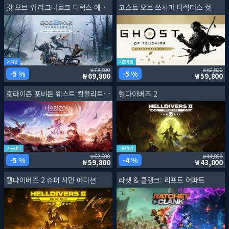
갓 오브 워 라그나로크 디럭스 에디션
고스트 오브 쓰시마 디렉터스 컷
에디션
기본게임
73,800
62,800
5 %
5 %
69,800
59,800
호라이즌 포비든 웨스트 컴플리트 에디션
헬다이버즈 2
기본게임
기본게임
62,800
44,800
5 %
4 %
59,800
43,000
헬다이버즈 2 슈퍼 시민 에디션
라쳇 & 클랭크: 리프트 어파트