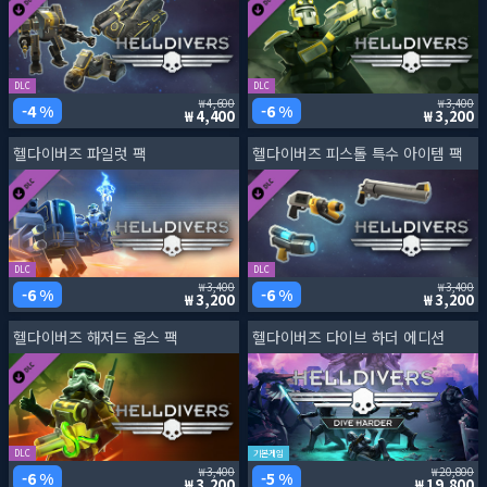
DLC
DLC
4,600
3,400
4 %
6 %
4,400
3,200
헬다이버즈 파일럿 팩
헬다이버즈 피스톨 특수 아이템 팩
DLC
DLC
3,400
3,400
6 %
6 %
3,200
3,200
헬다이버즈 해저드 옵스 팩
헬다이버즈 다이브 하더 에디션
DLC
기본게임
3,400
20,800
6 %
5 %
3,200
19,800