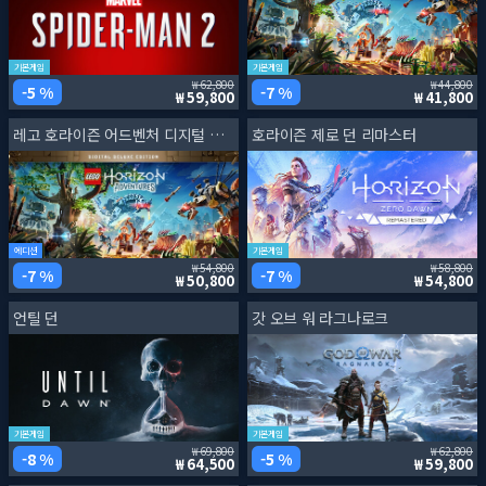
기본게임
기본게임
62,800
44,800
5 %
7 %
59,800
41,800
레고 호라이즌 어드벤처 디지털 디럭스 에디션
호라이즌 제로 던 리마스터
에디션
기본게임
54,800
58,800
7 %
7 %
50,800
54,800
언틸 던
갓 오브 워 라그나로크
기본게임
기본게임
69,800
62,800
8 %
5 %
64,500
59,800