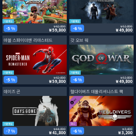
기본게임
기본게임
62,800
52,800
5 %
6 %
59,800
49,800
마블 스파이더맨 리마스터드
갓 오브 워
기본게임
기본게임
62,800
52,800
5 %
6 %
59,800
49,800
데이즈 곤
헬다이버즈 데몰리셔니스트 팩
기본게임
DLC
44,800
3,400
7 %
6 %
41,800
3,200