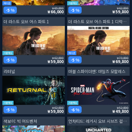
에디션
기본게임
69,800
62,800
5 %
5 %
66,000
59,800
더 라스트 오브 어스 파트 1
더 라스트 오브 어스 파트 1 디럭스 에디션
기본게임
에디션
62,800
73,800
5 %
5 %
59,800
69,800
리터널
마블 스파이더맨: 마일즈 모랄레스
기본게임
기본게임
62,800
52,800
5 %
6 %
59,800
49,800
색보이: 빅 어드벤쳐
언차티드: 레거시 오브 시브즈 컬렉션