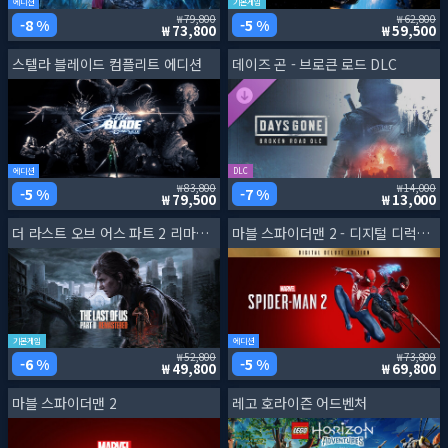
에디션
기본게임
79,800
62,800
8 %
5 %
73,800
59,500
스텔라 블레이드 컴플리트 에디션
데이즈 곤 - 브로큰 로드 DLC
에디션
DLC
83,800
14,000
5 %
7 %
79,500
13,000
더 라스트 오브 어스 파트 2 리마스터
마블 스파이더맨 2 - 디지털 디럭스 에디션
기본게임
에디션
52,800
73,800
6 %
5 %
49,800
69,800
마블 스파이더맨 2
레고 호라이즌 어드벤처