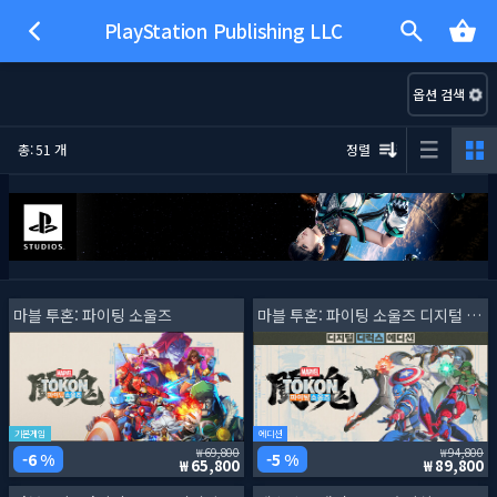
PlayStation Publishing LLC
옵션 검색
총: 51 개
정렬
마블 투혼: 파이팅 소울즈
마블 투혼: 파이팅 소울즈 디지털 디럭스 에디션
기본게임
에디션
69,800
94,800
6 %
5 %
65,800
89,800