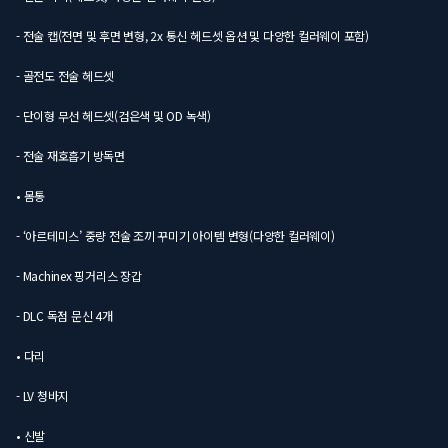
- 전술 캡(전면 및 후면 변형, 2x 통신 헤드셋 옵션 및 다양한 컬러웨이 포함)
- 골전도 전술 헤드셋
- 단이형 무선 헤드셋(검은색 및 OD 녹색)
- 전술 재호흡기 방독면
• 몸통
- ‘아르테미스’ 중량 전술 조끼 꾸미기 아이템 변형(다양한 컬러웨이)
- Machinex 핑거리스 장갑
- DLC 독점 문신 4개
• 다리
- LV 청바지
• 신발