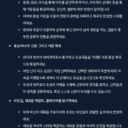
동맹, 음모, 의식을 통해 지위를 굳건하게 하거나, 사무라이 군대의 힘을 통
해 가문들을 통일하세요. 당신의 결정에 따라 방향이 달라집니다.
야마토 황실 가문을 이끌어 천황의 권력을 회복하고 제국의 장엄한 시대를
여세요.
명예와 추문이 뒤얽히며 군주와 봉신 모두의 삶에 영향을 주는, 일본의 풍
부한 문화적 전통을 경험하세요.
동남아시아: 신왕 그리고 사원 제국
만다라 정부의 데바라자로서 통치하고 조공국들을 거대한 사원 중심 제국
으로 통일하세요.
어떤 신이 되고 싶은지 직접 선택하세요. 선택한 데바라자 측면에 따라 약
속을 이행할수록 세력이 더 강해지는 모습을 실시간으로 확인하세요.
조공국 영주로서 조공국 사행을 수행해 신왕에게 경의를 표하고, 신하들과
의 관계를 강화하세요. 혹은 스스로 신왕이 되어볼 수도 있습니다!
비단길, 새로운 책갈피, 플레이버를 탐구하세요
부와 혁신이 대륙을 가로지르며 흐르는 비단길의 광활한 길 위에서 번영하
세요.
새로운 역사적 스타팅 책갈피는 새로운 관점과 역사적 도전을 제공합니다.