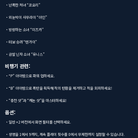
・난폭한 처녀 “코요리”
・외눈박이 사무라이 “아인”
・방랑하는 소녀 “미즈카”
・터보 승려 “텐가이”
・금발 닌자 소녀 “유니스”
비행기 관련:
・“P” 아이템으로 파워 업하세요.
・“B” 아이템으로 폭탄을 획득해 적의 탄환을 제거하고 적을 회피하세요!
・“충전 샷”과 “캐논 샷”을 마스터하세요!
옵션:
・일반 +2 버전에서 화면 필터를 선택하세요.
・생명을 1에서 9까지, 계속 플레이 횟수를 0에서 무제한까지 설정할 수 있습니다.