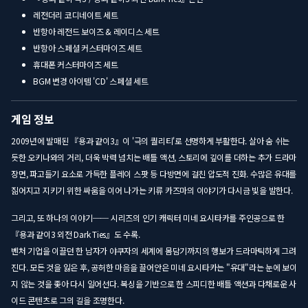
레전더리 코디네이트 세트
반항아 레전드 보이즈 & 레이디스 세트
반항아 스페셜 커스터마이즈 세트
휴대폰 커스터마이즈 세트
BGM 변경 아이템 'CD' 스페셜 세트
게임 정보
2009년에 발매된 『용과 같이3』이 '극의 퀄리티'로 선명하게 부활한다. 살아 숨 쉬는
듯한 오키나와의 거리, 더욱 박력 넘치는 배틀 액션, 스토리에 깊이를 더하는 추가 드라마
장면, 파고들기 요소로 가득한 플레이 스팟 등 다방면에 걸친 압도적 진화. 수많은 유대를
짊어지고 지키기 위한 싸움을 이어 나가는 키류 카즈마의 이야기가 다시금 빛을 발한다.
그리고, 또 하나의 이야기── 시리즈의 인기 캐릭터 미네 요시타카를 주인공으로 한
『용과 같이3 외전 Dark Ties』도 수록.
벤처 기업을 이끌던 한 남자가 야쿠자의 세계에 몸담기까지의 행보가 드라마틱하게 그려
진다. 모든 것을 잃은 후, 공허한 마음을 끌어안은 미네 요시타카는 "유대"라는 눈에 보이
지 않는 것을 좇아 다시 일어선다. 복싱을 기반으로 한 스피디한 배틀 액션과 다채로운 사
이드 콘텐츠로 그의 길을 조명한다.