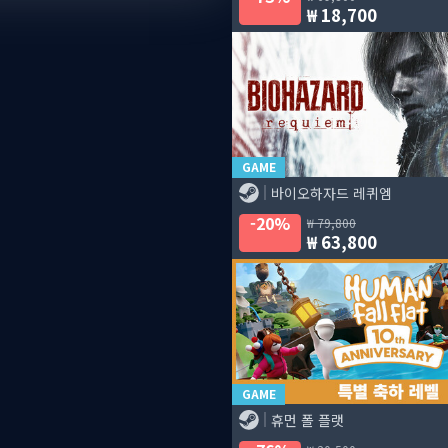
18,700
GAME
바이오하자드 레퀴엠
20%
79,800
63,800
GAME
휴먼 폴 플랫