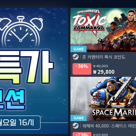
즈 도그마 2: 다크 어리즌 한국어판] 예약판매 안내
GAME
존 카펜터의 톡식 코만도
36%
46,800
29,800
GAME
워해머 40,000: 스페이스 마린
73%
69,800