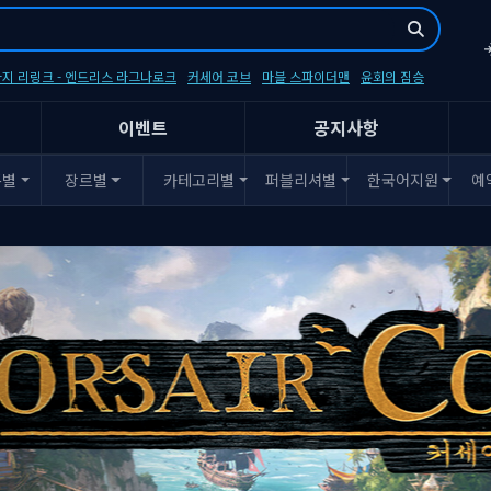
지 리링크 - 엔드리스 라그나로크
커세어 코브
마블 스파이더맨
윤회의 짐승
이벤트
공지사항
폼별
장르별
카테고리별
퍼블리셔별
한국어지원
예