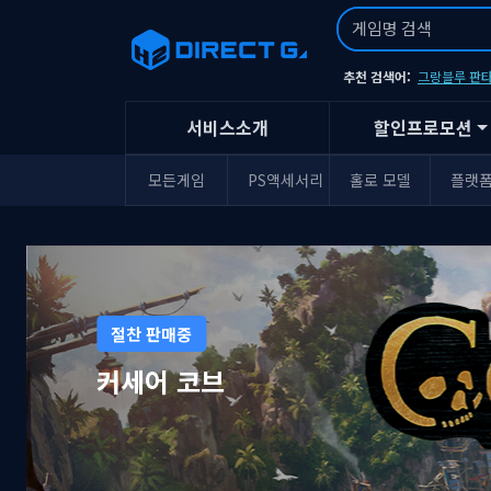
추천 검색어:
그랑블루 판타
서비스소개
할인프로모션
모든게임
PS액세서리
홀로 모델
플랫
절찬 판매중
윤회의 짐승