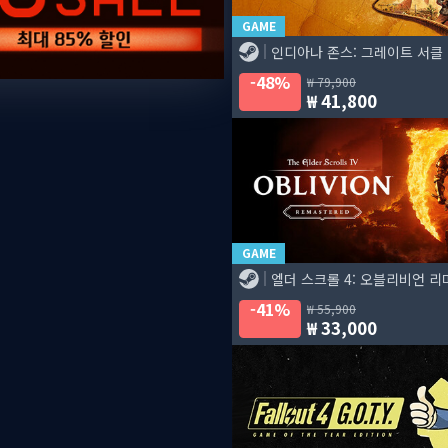
GAME
인디아나 존스: 그레이트 서클
48%
79,900
41,800
GAME
엘더 스크롤 4: 오블리비언 
41%
55,900
33,000