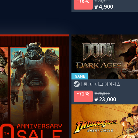
76%
20,500
4,900
GAME
둠: 더 다크 에이지스
71%
79,800
23,000