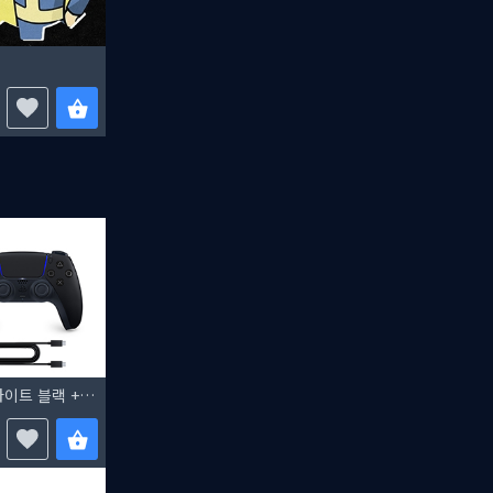
듀얼센스 무선 컨트롤러 미드나이트 블랙 + PC용 USB 케이블 + 프래그마타