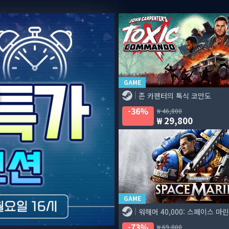
즈 도그마 2: 다크 어리즌 한국어판] 예약판매 안내
GAME
존 카펜터의 톡식 코만도
36%
46,800
29,800
GAME
워해머 40,000: 스페이스 마린
73%
69,800