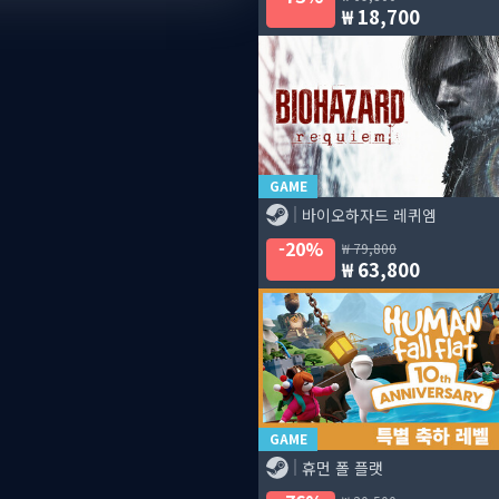
18,700
GAME
바이오하자드 레퀴엠
20%
79,800
63,800
GAME
휴먼 폴 플랫