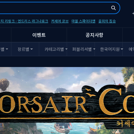
지 리링크 - 엔드리스 라그나로크
커세어 코브
마블 스파이더맨
윤회의 짐승
이벤트
공지사항
폼별
장르별
카테고리별
퍼블리셔별
한국어지원
예