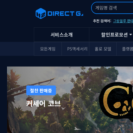
추천 검색어:
그랑블루 판타
서비스소개
할인프로모션
모든게임
PS액세서리
홀로 모델
플랫
절찬 판매중
윤회의 짐승