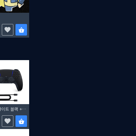
듀얼센스 무선 컨트롤러 미드나이트 블랙 + PC용 USB 케이블 + 프래그마타