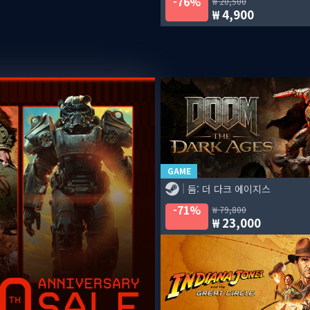
76%
20,500
4,900
GAME
둠: 더 다크 에이지스
71%
79,800
23,000