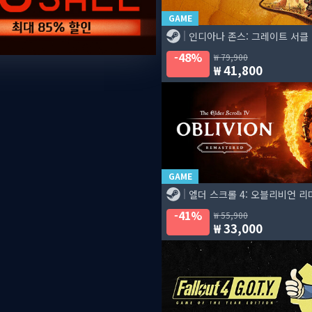
GAME
인디아나 존스: 그레이트 서클
48%
79,900
41,800
GAME
엘더 스크롤 4: 오블리비언 
41%
55,900
33,000