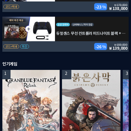
178,800
23 %
코드+택배
138,000
음성 한국어
인터페이스/자막 한글
듀얼센스 무선 컨트롤러 미드나이트 블랙 + PC용 USB 케이블 + 붉은사막
188,800
26 %
코드+택배
특전
139,000
인기게임
1
2
3