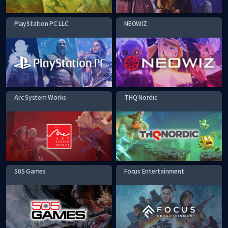
PlayStation PC LLC
NEOWIZ
Arc System Works
THQ Nordic
505 Games
Focus Entertainment