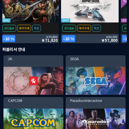
GAME
GAME
DLC
코드발송
예약구매
특전
코드발송
예약구매
특전
코드
79,800
64,500
10 %
10 %
1
71,820
57,800
퍼블리셔 안내
2K
SEGA
CAPCOM
Paradox Interactive