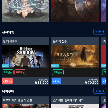
전체보기
신규게임
킬 더 쉐도우
윤회의 짐승
즉시
GAME
GAME
GAME
코드발송
프로모션
코드발송
코드
22,000
75,800
15 %
7 %
1
18,700
70,800
전체보기
예약구매
귀무자: 웨이 오브 더 소드
스타워즈: 은하계 레이서™
드래