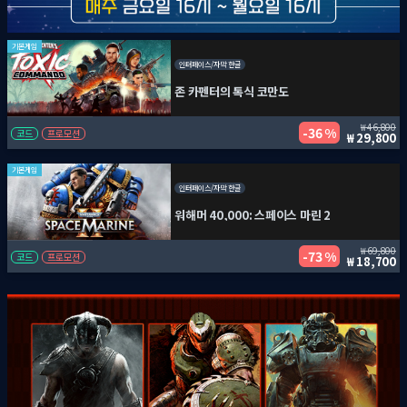
기본게임
인터페이스/자막 한글
존 카펜터의 톡식 코만도
46,800
36 %
코드
프로모션
29,800
기본게임
인터페이스/자막 한글
워해머 40,000: 스페이스 마린 2
69,800
73 %
코드
프로모션
18,700