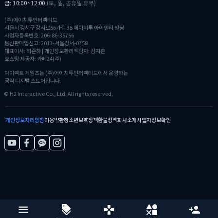
금: 10:00~12:00
(토, 일, 공휴일 휴무)
(주)에이치투인터렉티브
서울시 강서구 강서로56가길 35 에이치투 아이앤티 빌딩
사업자등록번호: 206-86-35756
통신판매업신고: 2013-서울강서-0758
대표이사: 허준하 | 개인정보관리책임자: 김지훈
호스팅 제공자: 카페24(주)
다이렉트 게임즈는 (주)에이치투인터렉티브에서 운영하는
공식 디지털 스토어입니다.
© H2 Interactive Co., Ltd. All rights reserved.
개인정보처리방침
이용약관
청소년보호정책
환불정책
회사소개
사업자정보확인