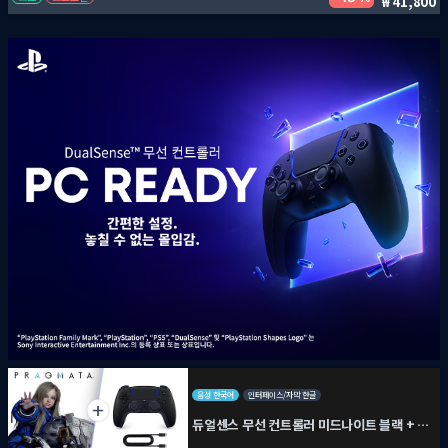
41,800
음성 한국어
인터페이스/자막 한글
듀얼센스 무선 컨트롤러 미드나이트 블랙 + PC용 USB 케이블 + 프래그마타