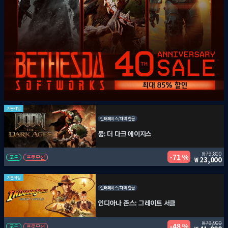
기본게임
인터페이스/자막 한글
둠: 더 다크 에이지스
79,800
71 %
코드
프로모션
23,000
기본게임
인터페이스/자막 한글
인디아나 존스: 그레이트 서클
79,900
48 %
코드
프로모션